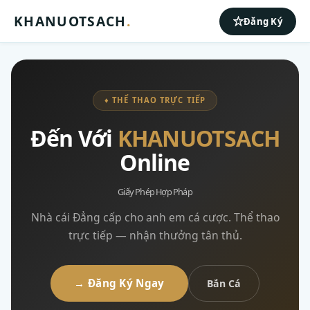
KHANUOTSACH
.
Đăng Ký
♦ THỂ THAO TRỰC TIẾP
Đến Với
KHANUOTSACH
Online
Giấy Phép Hợp Pháp
Nhà cái Đẳng cấp cho anh em cá cược. Thể thao
trực tiếp — nhận thưởng tân thủ.
→ Đăng Ký Ngay
Bắn Cá