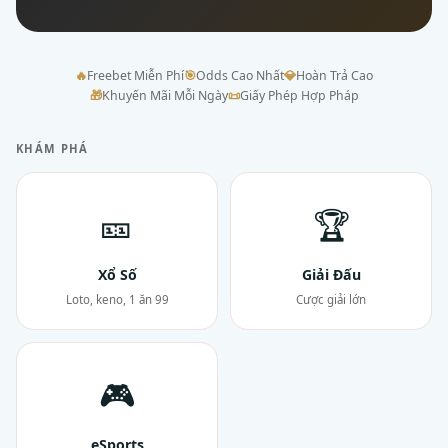
🔥
Freebet Miễn Phí
🎯
Odds Cao Nhất
💎
Hoàn Trả Cao
🎁
Khuyến Mãi Mỗi Ngày
📜
Giấy Phép Hợp Pháp
KHÁM PHÁ
🎫
🏆
Xổ Số
Giải Đấu
Loto, keno, 1 ăn 99
Cược giải lớn
🎮
eSports