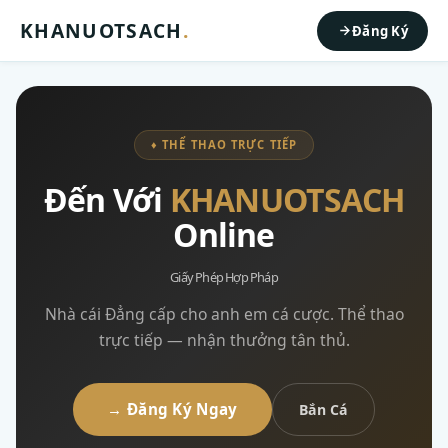
KHANUOTSACH
.
Đăng Ký
♦ THỂ THAO TRỰC TIẾP
Đến Với
KHANUOTSACH
Online
Giấy Phép Hợp Pháp
Nhà cái Đẳng cấp cho anh em cá cược. Thể thao
trực tiếp — nhận thưởng tân thủ.
→ Đăng Ký Ngay
Bắn Cá