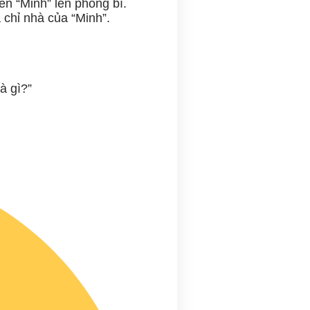
ên “Minh” lên phong bì.
 chỉ nhà của “Minh”.
à gì?”