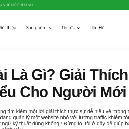
U VỰC HỒ CHÍ MÌNH
iới thiệu
Sản phẩm
Tin tức
Liên Hệ
i Là Gì? Giải Thích
iểu Cho Người Mới
ng tìm kiếm một lời giải thích thực sự dễ hiểu về “trọng t
n đang quản lý một website nhỏ với lượng traffic khiêm 
t ngữ kỹ thuật đúng không? Đừng lo, tôi ở đây để giúp b