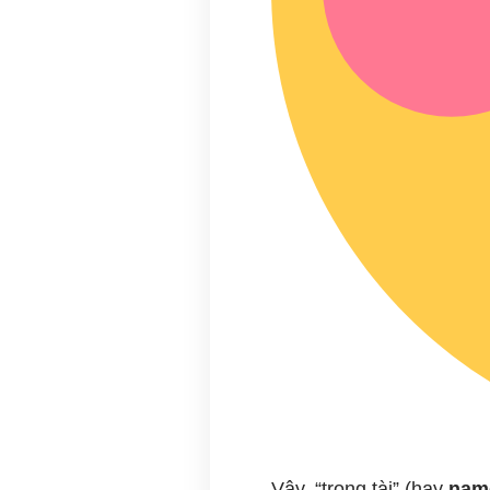
Vậy, “trọng tài” (hay
nam