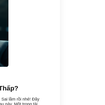
 Thấp?
? Sai lầm rồi nhé! Đây
u này. Một trọng tài