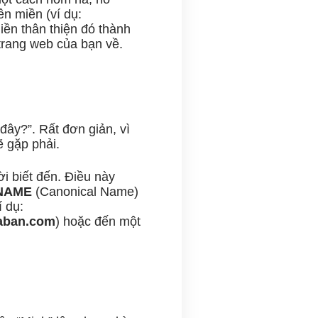
ên miền (ví dụ:
miền thân thiện đó thành
 trang web của bạn về.
đây?”. Rất đơn giản, vì
ẽ gặp phải.
i biết đến. Điều này
NAME
(Canonical Name)
í dụ:
aban.com
) hoặc đến một