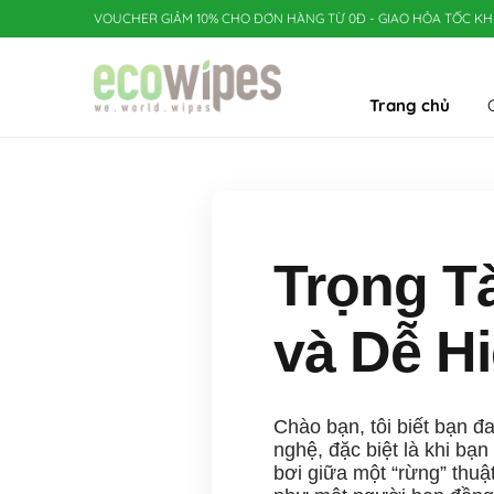
VOUCHER GIẢM 10% CHO ĐƠN HÀNG TỪ 0Đ - GIAO HỎA TỐC KH
Trang chủ
G
Trọng Tà
và Dễ H
Chào bạn, tôi biết bạn đa
nghệ, đặc biệt là khi bạ
bơi giữa một “rừng” thuậ