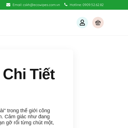
Email:
cskh@ecowipes.com.vn
Hotline:
0909.52.62.82
 Chi Tiết
ài” trong thế giới công
tốn. Cảm giác như đang
ạn gỡ rối từng chút một,