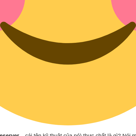
eserver
– cái tên kỹ thuật của nó) thực chất là gì? Nói