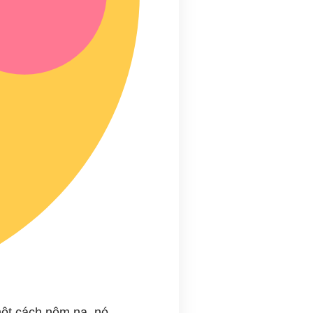
 một cách nôm na, nó