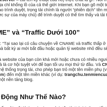
 chỉ khổng lồ của cả thế giới Internet. Khi bạn gõ một t
ào trình duyệt, trọng tài chính là người “phiên dịch” tên 
ực sự của máy chủ) để trình duyệt có thể tìm thấy và tải
E” và “Traffic Dưới 100”
 “Tại sao lại có câu chuyện về CNAME và traffic thấp ở 
 mà bất kỳ ai mới bắt đầu hoặc quản lý website nhỏ đều s
à website của bạn còn khá mới hoặc chưa có nhiều ngườ
 là cơ hội tuyệt vời để bạn tối ưu mọi thứ từ đầu. Và
C
 hệ thống trọng tài, cho phép bạn trỏ một tên miền phụ (v
om
) đến một tên miền khác (ví dụ:
trangchu.tenmiencu
ột nền tảng blog.
t Động Như Thế Nào?