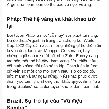
Argentina hoàn toàn có thể bảo vệ ngôi vương.
Pháp: Thế hệ vàng và khát khao trở
lại
Đội tuyển Pháp là một “cỗ máy” sản xuất tài năng.
Dù để thua Argentina trong trận chung kết World
Cup 2022 đầy cảm xúc, nhưng những gì họ thể hiện
là vô cùng đáng sợ. Mbappe, Griezmann, hay
những ngôi sao trẻ mới nổi như Zaire-Emery đang
tạo nên một thế hệ đầy tham vọng. Với chiều sâu
đội hình không đội nào sánh kịp, Pháp luôn là ứng
cử viên số một cho mọi danh hiệu. Họ có tốc độ,
sức mạnh và sự ngẫu hứng. Nếu khắc phục được
điểm yếu tâm lý ở những thời khắc quyết định, “Gà
trống Gaulois” sẽ là đội tuyển khó bị đánh bại nhất.
Brazil: Sự trở lại của “Vũ điệu
Samba”