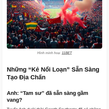
Hình minh hoạ:
11BET
Những “Kẻ Nổi Loạn” Sẵn Sàng
Tạo Địa Chấn
Anh: “Tam sư” đã sẵn sàng gầm
vang?