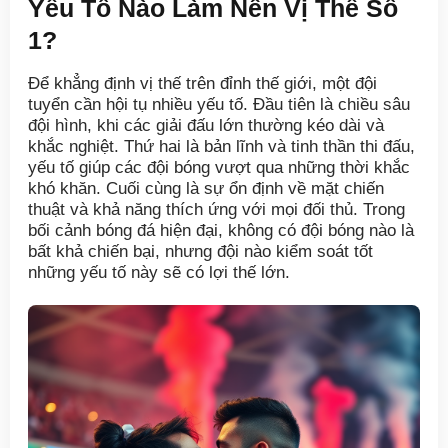
Yếu Tố Nào Làm Nên Vị Thế Số
1?
Để khẳng định vị thế trên đỉnh thế giới, một đội
tuyển cần hội tụ nhiều yếu tố. Đầu tiên là chiều sâu
đội hình, khi các giải đấu lớn thường kéo dài và
khắc nghiệt. Thứ hai là bản lĩnh và tinh thần thi đấu,
yếu tố giúp các đội bóng vượt qua những thời khắc
khó khăn. Cuối cùng là sự ổn định về mặt chiến
thuật và khả năng thích ứng với mọi đối thủ. Trong
bối cảnh bóng đá hiện đại, không có đội bóng nào là
bất khả chiến bại, nhưng đội nào kiểm soát tốt
những yếu tố này sẽ có lợi thế lớn.