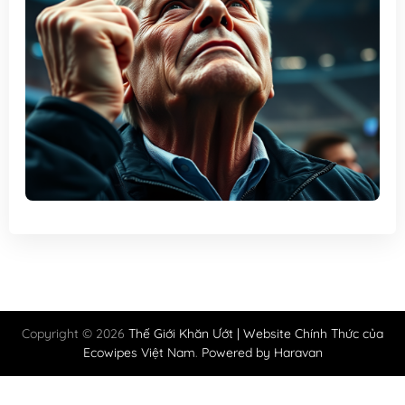
Thông tin khác
Copyright © 2026
Thế Giới Khăn Ướt | Website Chính Thức của
Ecowipes Việt Nam
.
Powered by Haravan