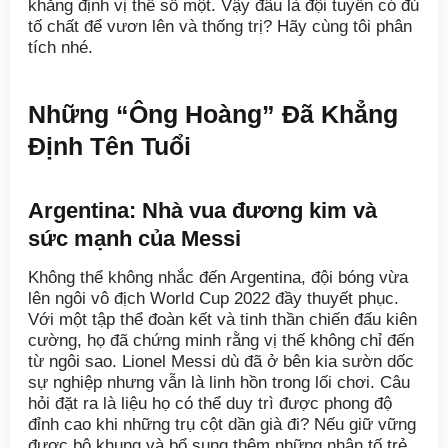
khẳng định vị thế số một. Vậy đâu là đội tuyển có đủ
tố chất để vươn lên và thống trị? Hãy cùng tôi phân
tích nhé.
Những “Ông Hoàng” Đã Khẳng
Định Tên Tuổi
Argentina: Nhà vua đương kim và
sức mạnh của Messi
Không thể không nhắc đến Argentina, đội bóng vừa
lên ngôi vô địch World Cup 2022 đầy thuyết phục.
Với một tập thể đoàn kết và tinh thần chiến đấu kiên
cường, họ đã chứng minh rằng vị thế không chỉ đến
từ ngôi sao. Lionel Messi dù đã ở bên kia sườn dốc
sự nghiệp nhưng vẫn là linh hồn trong lối chơi. Câu
hỏi đặt ra là liệu họ có thể duy trì được phong độ
đỉnh cao khi những trụ cột dần già đi? Nếu giữ vững
được bộ khung và bổ sung thêm những nhân tố trẻ,