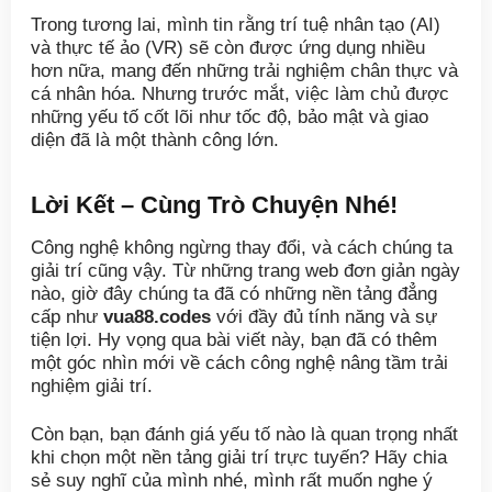
Trong tương lai, mình tin rằng trí tuệ nhân tạo (AI)
và thực tế ảo (VR) sẽ còn được ứng dụng nhiều
hơn nữa, mang đến những trải nghiệm chân thực và
cá nhân hóa. Nhưng trước mắt, việc làm chủ được
những yếu tố cốt lõi như tốc độ, bảo mật và giao
diện đã là một thành công lớn.
Lời Kết – Cùng Trò Chuyện Nhé!
Công nghệ không ngừng thay đổi, và cách chúng ta
giải trí cũng vậy. Từ những trang web đơn giản ngày
nào, giờ đây chúng ta đã có những nền tảng đẳng
cấp như
vua88.codes
với đầy đủ tính năng và sự
tiện lợi. Hy vọng qua bài viết này, bạn đã có thêm
một góc nhìn mới về cách công nghệ nâng tầm trải
nghiệm giải trí.
Còn bạn, bạn đánh giá yếu tố nào là quan trọng nhất
khi chọn một nền tảng giải trí trực tuyến? Hãy chia
sẻ suy nghĩ của mình nhé, mình rất muốn nghe ý