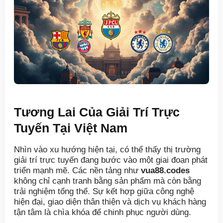
Tương Lai Của Giải Trí Trực
Tuyến Tại Việt Nam
Nhìn vào xu hướng hiện tại, có thể thấy thị trường
giải trí trực tuyến đang bước vào một giai đoạn phát
triển mạnh mẽ. Các nền tảng như
vua88.codes
không chỉ cạnh tranh bằng sản phẩm mà còn bằng
trải nghiệm tổng thể. Sự kết hợp giữa công nghệ
hiện đại, giao diện thân thiện và dịch vụ khách hàng
tận tâm là chìa khóa để chinh phục người dùng.