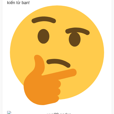
kiến từ bạn!