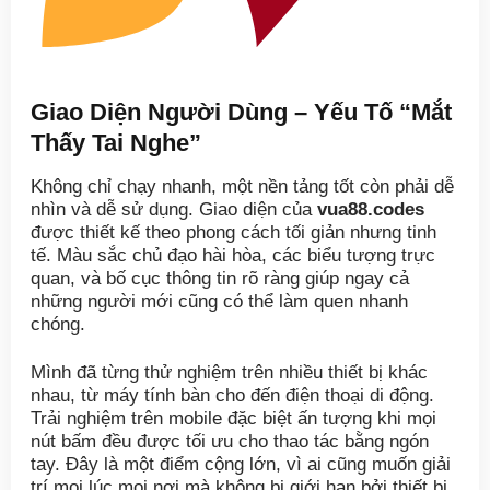
Giao Diện Người Dùng – Yếu Tố “Mắt
Thấy Tai Nghe”
Không chỉ chạy nhanh, một nền tảng tốt còn phải dễ
nhìn và dễ sử dụng. Giao diện của
vua88.codes
được thiết kế theo phong cách tối giản nhưng tinh
tế. Màu sắc chủ đạo hài hòa, các biểu tượng trực
quan, và bố cục thông tin rõ ràng giúp ngay cả
những người mới cũng có thể làm quen nhanh
chóng.
Mình đã từng thử nghiệm trên nhiều thiết bị khác
nhau, từ máy tính bàn cho đến điện thoại di động.
Trải nghiệm trên mobile đặc biệt ấn tượng khi mọi
nút bấm đều được tối ưu cho thao tác bằng ngón
tay. Đây là một điểm cộng lớn, vì ai cũng muốn giải
trí mọi lúc mọi nơi mà không bị giới hạn bởi thiết bị.