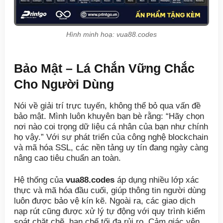
Hình minh hoạ: vua88.codes
Bảo Mật – Lá Chắn Vững Chắc
Cho Người Dùng
Nói về giải trí trực tuyến, không thể bỏ qua vấn đề
bảo mật. Mình luôn khuyên bạn bè rằng: “Hãy chọn
nơi nào coi trọng dữ liệu cá nhân của bạn như chính
họ vậy.” Với sự phát triển của công nghệ blockchain
và mã hóa SSL, các nền tảng uy tín đang ngày càng
nâng cao tiêu chuẩn an toàn.
Hệ thống của
vua88.codes
áp dụng nhiều lớp xác
thực và mã hóa đầu cuối, giúp thông tin người dùng
luôn được bảo vệ kín kẽ. Ngoài ra, các giao dịch
nạp rút cũng được xử lý tự động với quy trình kiểm
soát chặt chẽ, hạn chế tối đa rủi ro. Cảm giác yên