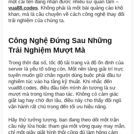
một cái tên đang nhận được nhiều sự quan tâm –
vua88.codes
. Không phải là một bài quảng cáo khô
khan, mà là câu chuyện về cách công nghệ thay đổi
trải nghiệm của chúng ta.
Công Nghệ Đứng Sau Những
Trải Nghiệm Mượt Mà
Trong thời đại số, tốc độ tải trang và độ ổn định của
server là yếu tố sống còn. Một nền tảng giải trí trực
tuyến muốn giữ chân người dùng buộc phải đầu tư
nghiêm túc vào hạ tầng kỹ thuật. Khi nhắc đến
vua88.codes, điều đầu tiên mình ấn tượng là sự
mượt mà trong từng thao tác. Không có cảm giác
giật lag hay chờ đợi lâu, điều này cho thấy đội ngũ
vận hành rất chú trọng đến tối ưu hiệu năng.
Hãy thử tưởng tượng, bạn đang theo dõi một trận
cầu nảy lửa hoặc tham gia một vòng quay may mắn,
chỉ một giây giật hình thôi cũng đủ làm hỏng cảm