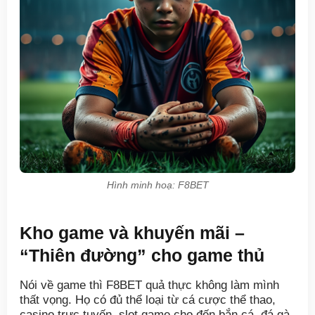
Hình minh hoạ: F8BET
Kho game và khuyến mãi –
“Thiên đường” cho game thủ
Nói về game thì F8BET quả thực không làm mình
thất vọng. Họ có đủ thể loại từ cá cược thể thao,
casino trực tuyến, slot game cho đến bắn cá, đá gà.