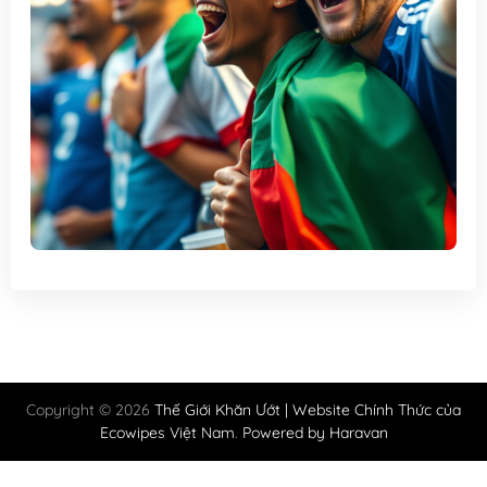
Thông tin khác
Copyright © 2026
Thế Giới Khăn Ướt | Website Chính Thức của
Ecowipes Việt Nam
.
Powered by Haravan