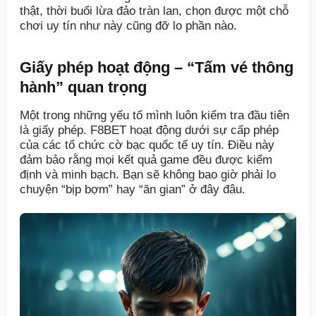
thật, thời buổi lừa đảo tràn lan, chọn được một chỗ
chơi uy tín như này cũng đỡ lo phần nào.
Giấy phép hoạt động – “Tấm vé thông
hành” quan trọng
Một trong những yếu tố mình luôn kiểm tra đầu tiên
là giấy phép. F8BET hoạt động dưới sự cấp phép
của các tổ chức cờ bạc quốc tế uy tín. Điều này
đảm bảo rằng mọi kết quả game đều được kiểm
định và minh bạch. Bạn sẽ không bao giờ phải lo
chuyện “bịp bợm” hay “ăn gian” ở đây đâu.