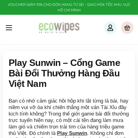
VOUCHER GIẢM 10% CHO ĐƠN HÀNG TỪ 0Đ - GIAO HỎA TỐC KHU VỰC
HỒ CHÍ MÌNH
Play Sunwin – Cổng Game
Bài Đổi Thưởng Hàng Đầu
Việt Nam
Bạn có nhớ cảm giác hồi hộp khi lật từng lá bài, hay
niềm vui vỡ òa khi chiến thắng một ván Tài Xỉu đầy
kịch tính không? Trong thế giới game bài đổi thưởng
trực tuyến hiện nay, có một cái tên đang làm mưa
làm gió và chiếm trọn trái tim của hàng triệu game
thủ Việt. Đó chính là
Play Sunwin
. Không chỉ đơn