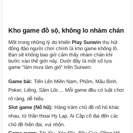
Kho game đồ sộ, không lo nhàm chán
Một trong những lý do khiến
Play Sunwin
thu hút
đông đảo người chơi chính là kho game khổng lồ.
Bạn sẽ không bao giờ cảm thấy nhàm chán khi
bước vào thế giới này. Dưới đây là một số tựa
game “làm mưa làm gió” trên Sunwin:
Game bài:
Tiến Lên Miền Nam, Phỏm, Mậu Binh,
Poker, Liêng, Sâm Lốc… Mỗi game đều có luật chơi
rõ ràng, dễ hiểu.
Slot game (Nổ hũ):
Hàng trăm chủ đề nổ hũ khác
nhau, từ thần thoại Hy Lạp, Ai Cập cổ đại đến các
chủ đề hiện đại, vui nhộn.