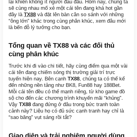
lại khiến không ít người đau đầu. Hôm nay, chúng ta
sẽ cùng nhau mổ xẻ một cái tên đang khá hot gần
đây là
TX88
và đặt lên bàn cân so sánh với những
“ông lớn” khác trong cùng phân khúc, xem đâu mới
là bến đỗ lý tưởng cho bạn.
Tổng quan về TX88 và các đối thủ
cùng phân khúc
Trước khi đi vào chi tiết, hãy cùng điểm qua một vài
cái tên đang chiếm sóng thị trường giải trí trực
tuyến hiện nay. Bên cạnh
TX88
, chúng ta có thể kể
đến những nền tảng như BK8, Fun88 hay 188Bet.
Mỗi cái tên đều có thế mạnh riêng, từ kho game đồ
sộ cho đến các chương trình khuyến mãi “khủng”.
Vậy
TX88
đang đứng ở đâu trong bức tranh toàn
cảnh này? Liệu họ có đủ sức cạnh tranh hay chỉ là
“sao băng” vụt sáng rồi tắt?
Giao diện và trải nghiệm người dùng