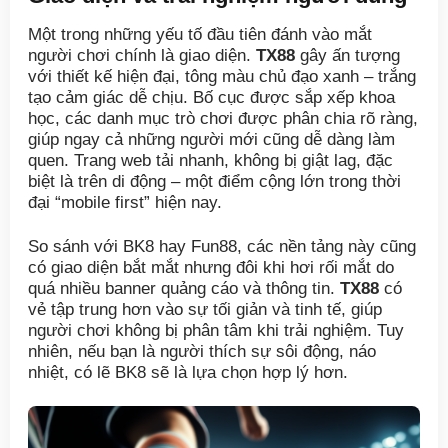
Một trong những yếu tố đầu tiên đánh vào mắt
người chơi chính là giao diện.
TX88
gây ấn tượng
với thiết kế hiện đại, tông màu chủ đạo xanh – trắng
tạo cảm giác dễ chịu. Bố cục được sắp xếp khoa
học, các danh mục trò chơi được phân chia rõ ràng,
giúp ngay cả những người mới cũng dễ dàng làm
quen. Trang web tải nhanh, không bị giật lag, đặc
biệt là trên di động – một điểm cộng lớn trong thời
đại “mobile first” hiện nay.
So sánh với BK8 hay Fun88, các nền tảng này cũng
có giao diện bắt mắt nhưng đôi khi hơi rối mắt do
quá nhiều banner quảng cáo và thông tin.
TX88
có
vẻ tập trung hơn vào sự tối giản và tinh tế, giúp
người chơi không bị phân tâm khi trải nghiệm. Tuy
nhiên, nếu bạn là người thích sự sôi động, náo
nhiệt, có lẽ BK8 sẽ là lựa chọn hợp lý hơn.