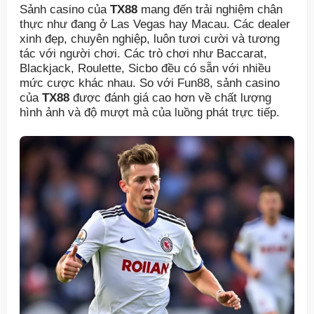
Sảnh casino của
TX88
mang đến trải nghiệm chân
thực như đang ở Las Vegas hay Macau. Các dealer
xinh đẹp, chuyên nghiệp, luôn tươi cười và tương
tác với người chơi. Các trò chơi như Baccarat,
Blackjack, Roulette, Sicbo đều có sẵn với nhiều
mức cược khác nhau. So với Fun88, sảnh casino
của
TX88
được đánh giá cao hơn về chất lượng
hình ảnh và độ mượt mà của luồng phát trực tiếp.