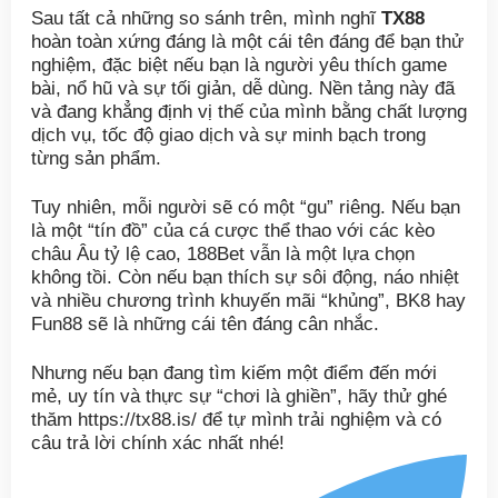
Sau tất cả những so sánh trên, mình nghĩ
TX88
hoàn toàn xứng đáng là một cái tên đáng để bạn thử
nghiệm, đặc biệt nếu bạn là người yêu thích game
bài, nổ hũ và sự tối giản, dễ dùng. Nền tảng này đã
và đang khẳng định vị thế của mình bằng chất lượng
dịch vụ, tốc độ giao dịch và sự minh bạch trong
từng sản phẩm.
Tuy nhiên, mỗi người sẽ có một “gu” riêng. Nếu bạn
là một “tín đồ” của cá cược thể thao với các kèo
châu Âu tỷ lệ cao, 188Bet vẫn là một lựa chọn
không tồi. Còn nếu bạn thích sự sôi động, náo nhiệt
và nhiều chương trình khuyến mãi “khủng”, BK8 hay
Fun88 sẽ là những cái tên đáng cân nhắc.
Nhưng nếu bạn đang tìm kiếm một điểm đến mới
mẻ, uy tín và thực sự “chơi là ghiền”, hãy thử ghé
thăm https://tx88.is/ để tự mình trải nghiệm và có
câu trả lời chính xác nhất nhé!