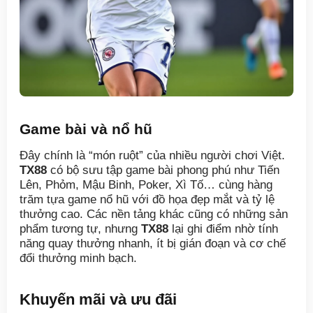
Game bài và nổ hũ
Đây chính là “món ruột” của nhiều người chơi Việt.
TX88
có bộ sưu tập game bài phong phú như Tiến
Lên, Phỏm, Mậu Binh, Poker, Xì Tố… cùng hàng
trăm tựa game nổ hũ với đồ họa đẹp mắt và tỷ lệ
thưởng cao. Các nền tảng khác cũng có những sản
phẩm tương tự, nhưng
TX88
lại ghi điểm nhờ tính
năng quay thưởng nhanh, ít bị gián đoạn và cơ chế
đổi thưởng minh bạch.
Khuyến mãi và ưu đãi